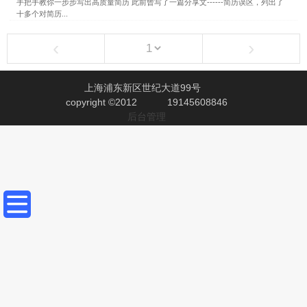
手把手教你一步步写出高质量简历 此前曾写了一篇分享文------简历误区，列出了
十多个对简历...
‹
›
上海浦东新区世纪大道99号
copyright ©2012
19145608846
后台管理